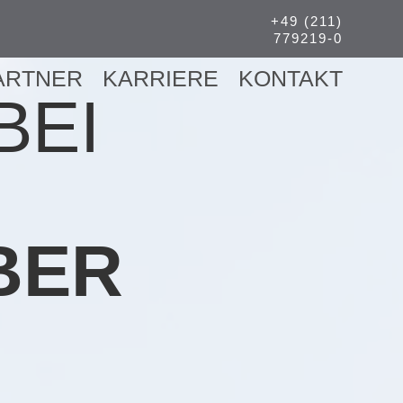
+49 (211)
779219-0
ARTNER
KARRIERE
KONTAKT
BEI
BER