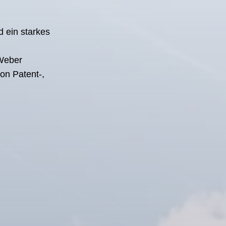
d ein starkes
 Weber
on Patent-,