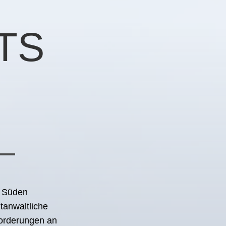
TS
F
m Süden
tanwaltliche
forderungen an