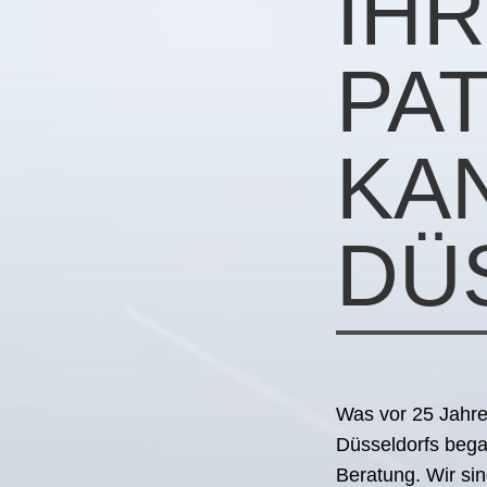
IH
PA
KA
DÜ
Was vor 25 Jahre
Düsseldorfs began
Beratung. Wir si