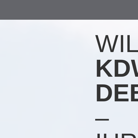
WI
KD
DE
–